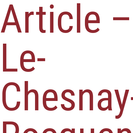
Article –
Le-
Chesnay