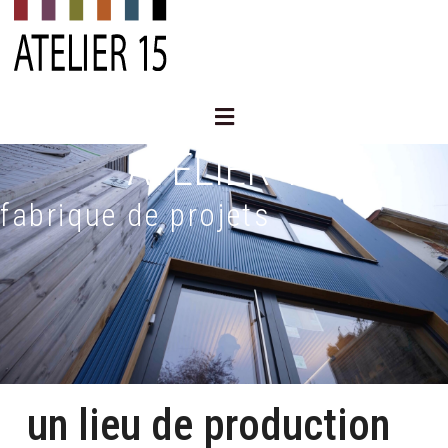
Aller
au
contenu
Menu
ATELIER 15
fabrique de projets
un lieu de production​