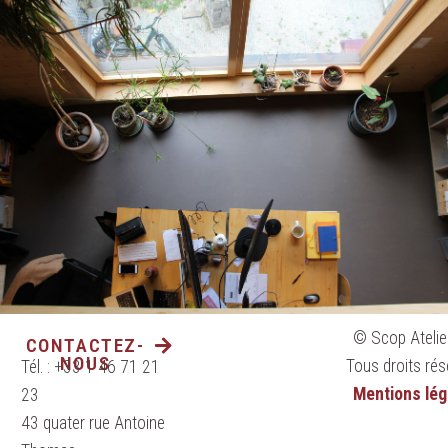
© Scop Atelie
CONTACTEZ-
NOUS
Tous droits rés
Tél. : +33 1 46 71 21
Mentions lég
23
43 quater rue Antoine