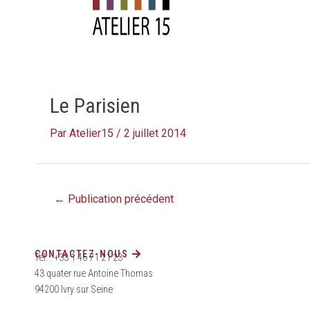
Aller
au
contenu
Navigation
des
articles
Le Parisien
Par
Atelier15
/
2 juillet 2014
←
Publication précédent
CONTACTEZ-NOUS
Tél. : +33 1 46 71 21 23
43 quater rue Antoine Thomas
94200 Ivry sur Seine