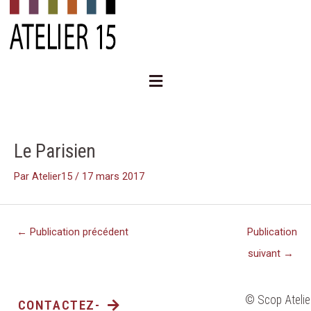
Aller
au
contenu
Menu
Navigation
des
articles
Le Parisien
Par
Atelier15
/
17 mars 2017
←
Publication précédent
Publication
suivant
→
© Scop Atelie
CONTACTEZ-