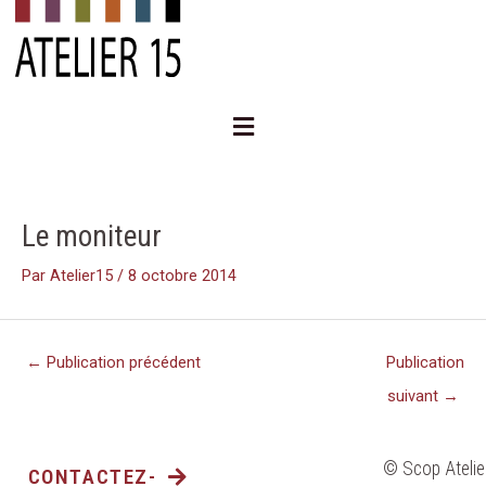
Aller
au
contenu
Menu
Navigation
des
articles
Le moniteur
Par
Atelier15
/
8 octobre 2014
←
Publication précédent
Publication
suivant
→
© Scop Atelie
CONTACTEZ-