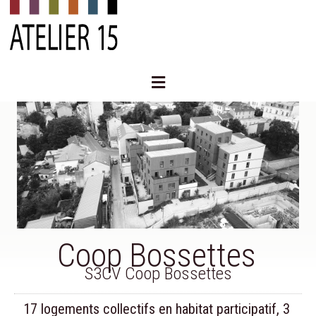
Aller
au
contenu
Menu
Coop Bossettes
S3CV Coop Bossettes
17 logements collectifs en habitat participatif, 3