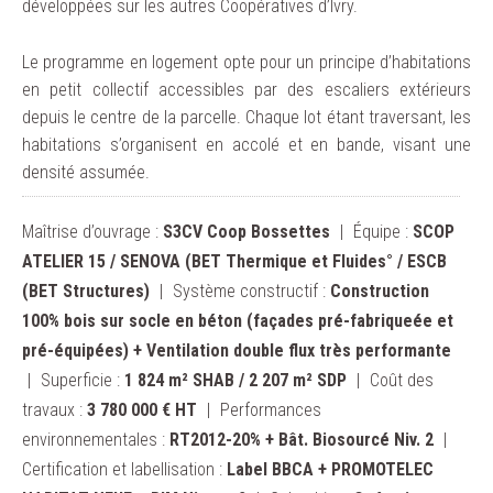
développées sur les autres Coopératives d’Ivry.
Le programme en logement opte pour un principe d’habitations
en petit collectif accessibles par des escaliers extérieurs
depuis le centre de la parcelle. Chaque lot étant traversant, les
habitations s’organisent en accolé et en bande, visant une
densité assumée.
Maîtrise d’ouvrage :
S3CV Coop Bossettes
Équipe :
SCOP
ATELIER 15 / SENOVA (BET Thermique et Fluides° / ESCB
(BET Structures)
Système constructif :
Construction
100% bois sur socle en béton (façades pré-fabriqueée et
pré-équipées) + Ventilation double flux très performante
Superficie :
1 824 m² SHAB / 2 207 m² SDP
Coût des
travaux :
3 780 000 € HT
Performances
environnementales :
RT2012-20% + Bât. Biosourcé Niv. 2
Certification et labellisation :
Label BBCA + PROMOTELEC